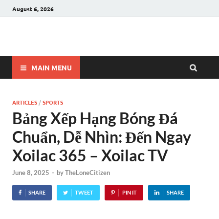
August 6, 2026
Winnerstip
Accurate Football Prediction Website
MAIN MENU
ARTICLES
/
SPORTS
Bảng Xếp Hạng Bóng Đá
Chuẩn, Dễ Nhìn: Đến Ngay
Xoilac 365 – Xoilac TV
June 8, 2025
-
by
TheLoneCitizen
SHARE
TWEET
PIN IT
SHARE