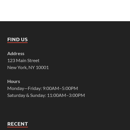
FIND US
Address
123 Main Street
New York, NY 10001
Hours
Monday—Friday: 9:00AM–5:00PM
Saturday & Sunday: 11:00AM–3:00PM
RECENT