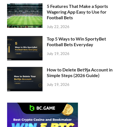
5 Features That Make a Sports
Wagering App Easy to Use for
Football Bets
July 22, 2026
Top 5 Ways to Win SportyBet
Football Bets Everyday
July 19, 2026
How to Delete Bet9ja Account in
Simple Steps (2026 Guide)
July 19, 2026