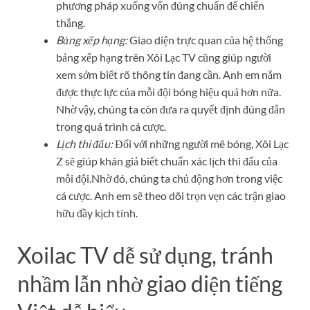
phương pháp xuống vốn đúng chuẩn để chiến
thắng.
Bảng xếp hạng:
Giao diện trực quan của hệ thống
bảng xếp hạng trên Xôi Lạc TV cũng giúp người
xem sớm biết rõ thông tin đang cần. Anh em nắm
được thực lực của mỗi đội bóng hiệu quả hơn nữa.
Nhờ vậy, chúng ta còn đưa ra quyết định đúng đắn
trong quá trình cá cược.
Lịch thi đấu:
Đối với những người mê bóng, Xôi Lạc
Z sẽ giúp khán giả
biết chuẩn xác lịch thi đấu của
mỗi đội.Nhờ đó, chúng ta chủ động hơn trong việc
cá cược. Anh em sẽ theo dõi trọn vẹn các trận giao
hữu đầy kịch tính.
Xoilac TV dễ sử dụng, tránh
nhầm lẫn nhờ giao diện tiếng