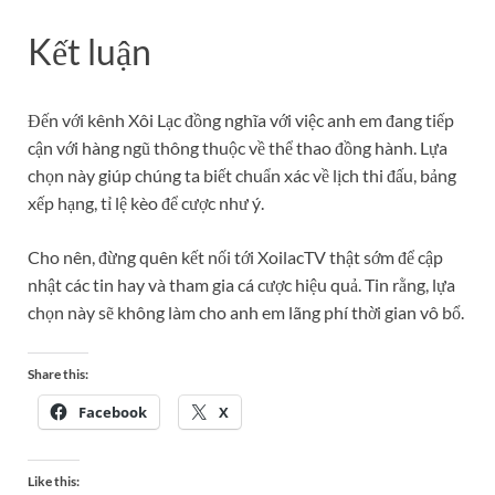
Kết luận
Đến với kênh Xôi Lạc đồng nghĩa với việc anh em đang tiếp
cận với hàng ngũ thông thuộc về thể thao đồng hành. Lựa
chọn này giúp chúng ta biết chuẩn xác về lịch thi đấu, bảng
xếp hạng, tỉ lệ kèo để cược như ý.
Cho nên, đừng quên kết nối tới XoilacTV thật sớm để cập
nhật các tin hay và tham gia cá cược hiệu quả. Tin rằng, lựa
chọn này sẽ không làm cho anh em lãng phí thời gian vô bổ.
Share this:
Facebook
X
Like this: