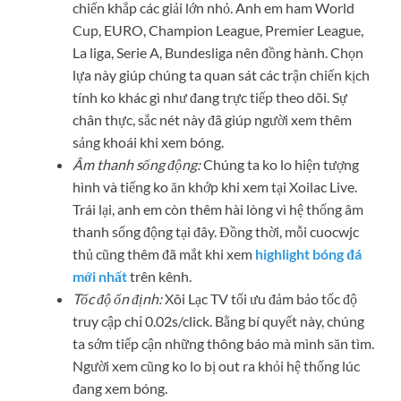
chiến khắp các giải lớn nhỏ. Anh em ham World
Cup, EURO, Champion League, Premier League,
La liga, Serie A, Bundesliga nên đồng hành. Chọn
lựa này giúp chúng ta quan sát các trận chiến kịch
tính ko khác gì như đang trực tiếp theo dõi. Sự
chân thực, sắc nét này đã giúp người xem thêm
sảng khoái khi xem bóng.
Âm thanh sống động:
Chúng ta ko lo hiện tượng
hình và tiếng ko ăn khớp khi xem tại Xoilac Live.
Trái lại, anh em còn thêm hài lòng vì hệ thống âm
thanh sống động tại đây. Đồng thời, mỗi cuocwjc
thủ cũng thêm đã mắt khi xem
highlight bóng đá
mới nhất
trên kênh.
Tốc độ ổn định:
Xôi Lạc TV tối ưu đảm bảo tốc độ
truy cập chỉ 0.02s/click. Bằng bí quyết này, chúng
ta sớm tiếp cận những thông báo mà mình săn tìm.
Người xem cũng ko lo bị out ra khỏi hệ thống lúc
đang xem bóng.