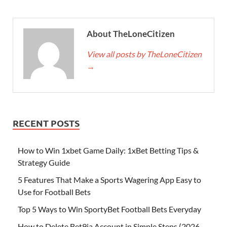
About TheLoneCitizen
View all posts by TheLoneCitizen
→
RECENT POSTS
How to Win 1xbet Game Daily: 1xBet Betting Tips &
Strategy Guide
5 Features That Make a Sports Wagering App Easy to
Use for Football Bets
Top 5 Ways to Win SportyBet Football Bets Everyday
How to Delete Bet9ja Account in Simple Steps (2026