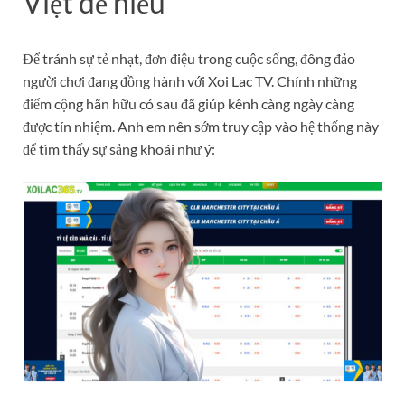
Việt dễ hiểu
Để tránh sự tẻ nhạt, đơn điệu trong cuộc sống, đông đảo
người chơi đang đồng hành với Xoi Lac TV. Chính những
điểm cộng hãn hữu có sau đã giúp kênh càng ngày càng
được tín nhiệm. Anh em nên sớm truy cập vào hệ thống này
để tìm thấy sự sảng khoái như ý: