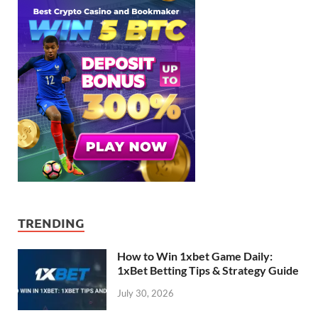
TRENDING
How to Win 1xbet Game Daily:
1xBet Betting Tips & Strategy Guide
July 30, 2026